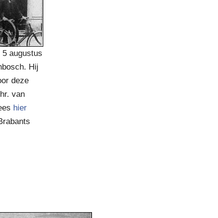
 5 augustus
nbosch. Hij
oor deze
hr. van
Lees
hier
Brabants