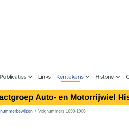
Publicaties
Links
Kentekens
Historie
G
actgroep Auto- en Motorrijwiel His
snummerbewijzen
Volgnummers 1898-1906