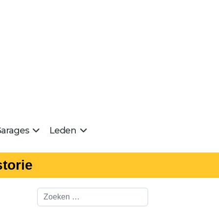
arages
Leden
torie