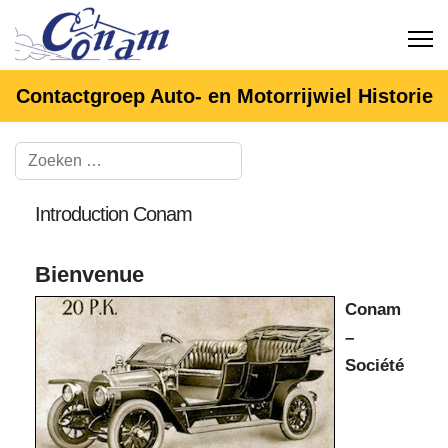
Contactgroep Auto- en Motorrijwiel Historie
Introduction Conam
Bienvenue
Conam
–
Société