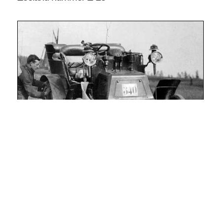
Het Zeeuwse nummer Z-28 werd op 6 april 1901
afgegeven aan een inwoner uit België, dhr.
Maurice Ortmans te Antwerpen. Het nummer zit