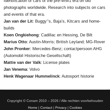
Identification of cars of the pre-WW1 era on old
photographs worldwide. Research into subjects on cars
and events of that era.
Jan van der Lit
: Buggy’’s, Baja’s, Kitcars and home-
builds
Koen Ongkiehong
: Cadillac en Hessing, De Bilt
Marius Otto
: Austin-Morris; British Leyland; MG-Rover
John Pronker
: Mercedes-Benz; contactpersoon AHG
(Automobil Historische Gesellschaft)
Mattie van der Valk
: License plates
Jan Venema
: Volvo
Henk Wagenaar Hummelinck
: Autosport historie
Copyright © Conam 2010 – 2026 / Alle rechten voorbehouden
Home
|
Contact
|
Privacy
|
Cookies