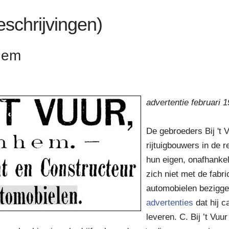
eschrijvingen)
nhem
advertentie februari 
De gebroeders Bij 't
rijtuigbouwers in de 
hun eigen, onafhankelij
zich niet met de fabr
automobielen bezigge
advertenties
dat hij c
leveren. C. Bij ’t Vuu