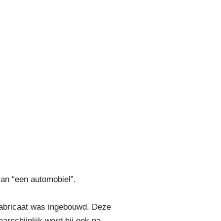
van “een automobiel”.
 fabricaat was ingebouwd. Deze
arschijnlijk werd hij ook na