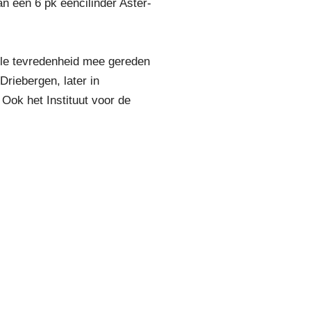
n een 6 pk eencilinder Aster-
olle tevredenheid mee gereden
riebergen, later in
ok het Instituut voor de