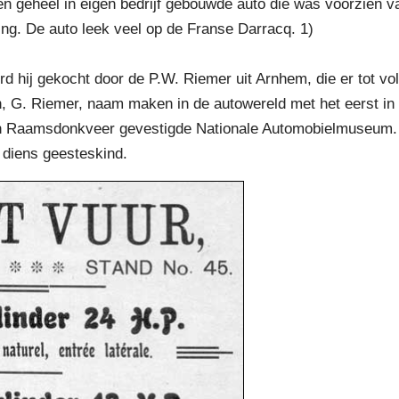
n geheel in eigen bedrijf gebouwde auto die was voorzien va
ing. De auto leek veel op de Franse Darracq. 1)
d hij gekocht door de P.W. Riemer uit Arnhem, die er tot v
n, G. Riemer, naam maken in de autowereld met het eerst in D
n Raamsdonkveer gevestigde Nationale Automobielmuseum. O
 diens geesteskind.