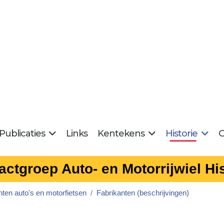
Publicaties
Links
Kentekens
Historie
G
actgroep Auto- en Motorrijwiel His
nten auto's en motorfietsen
Fabrikanten (beschrijvingen)