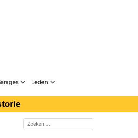
arages
Leden
torie