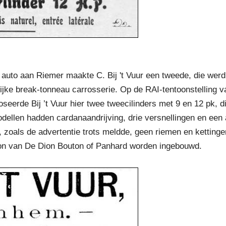
 auto aan Riemer maakte C. Bij 't Vuur een tweede, die werd 
jke break-tonneau carrosserie. Op de RAI-tentoonstelling va
erde Bij ’t Vuur hier twee tweecilinders met 9 en 12 pk, die
dellen hadden cardanaandrijving, drie versnellingen en een a
 zoals de advertentie trots meldde, geen riemen en ketting
on van De Dion Bouton of Panhard worden ingebouwd.