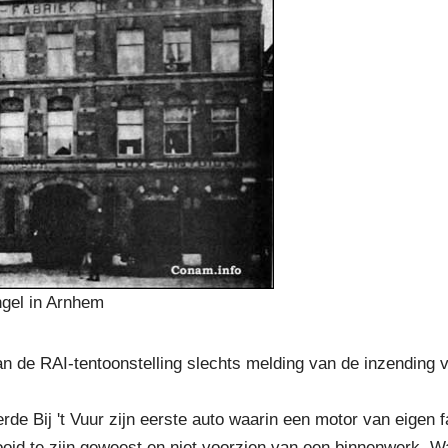
ngel in Arnhem
n de RAI-tentoonstelling slechts melding van de inzending 
de Bij 't Vuur zijn eerste auto waarin een motor van eigen
tooid te zijn geweest en niet voorzien van een binnenwerk. Wa