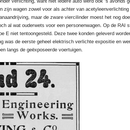
onder verlichting, want niet iedere auto werd ook ‘s avonds g
n zijn wagen zowel voor als achter van acetyleenverlichting 
anaandrijving, maar de zware viercilinder moest het nog do
 toch al wat ouderwets voor een personenwagen. Op de RAI 
e E niet tentoongesteld. Deze twee konden geleverd worden m
g was de eerste geheel elektrisch verlichte expositie en we
pen langs de geëxposeerde voertuigen.