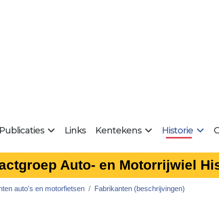
Publicaties
Links
Kentekens
Historie
G
actgroep Auto- en Motorrijwiel His
nten auto's en motorfietsen
Fabrikanten (beschrijvingen)