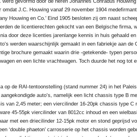
. werd gevormd door de heren Johannes Conradus Houwing en
aar omdat J.C. Houwing vanaf 29 november 1904 medefirmant 
any Houwing en Co.’ Eind 1905 besloten zij om naast sche
werden de licentierechten gekocht van een Belgische firma, w
a door deze licenties jarenlange kennis in huis gehaald en
uto’s werden waarschijnlijk gemaakt in een fabriekje aan de
htige brochure gemaakt waarin drie -getekende- typen per
wagen en een lichte vrachtwagen. Toch duurde het nog tot e
a op de RAI-tentoonstelling (stand nummer 24) in het Paleis
 aangekondigde auto’s, namelijk een licht chassis type B me
s van 2,45 meter; een viercilinder 16-20pk chassis type C 
are 45-55pk viercilinder van 8012cc inhoud en een wielbasis
aar met een driecilinder 12-15pk motor en stond geprijsd v
een ‘double phaeton’ carrosserie op het chassis worden ge