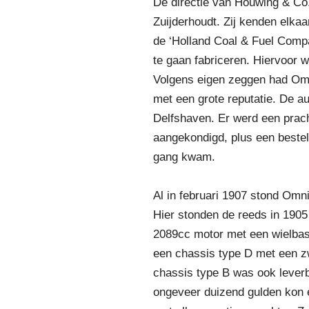
De directie van Houwing & Co
Zuijderhoudt. Zij kenden elk
de ‘Holland Coal & Fuel Comp
te gaan fabriceren. Hiervoor 
Volgens eigen zeggen had Omni
met een grote reputatie. De a
Delfshaven. Er werd een prac
aangekondigd, plus een bestel
gang kwam.
Al in februari 1907 stond Omni
Hier stonden de reeds in 1905
2089cc motor met een wielbasi
een chassis type D met een zw
chassis type B was ook leverb
ongeveer duizend gulden kon 