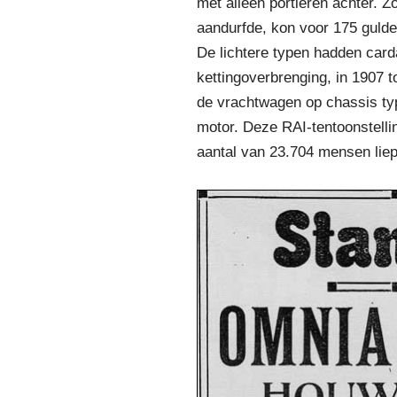
met alleen portieren achter. Z
aandurfde, kon voor 175 gulde
De lichtere typen hadden card
kettingoverbrenging, in 1907
de vrachtwagen op chassis typ
motor. Deze RAI-tentoonstellin
aantal van 23.704 mensen lie