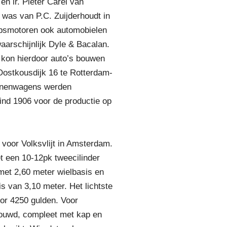
 ir. Pieter Carel van
was van P.C. Zuijderhoudt in
epsmotoren ook automobielen
aarschijnlijk Dyle & Bacalan.
 kon hierdoor auto’s bouwen
 Oostkousdijk 16 te Rotterdam-
sonenwagens werden
ind 1906 voor de productie op
 voor Volksvlijt in Amsterdam.
t een 10-12pk tweecilinder
met 2,60 meter wielbasis en
 van 3,10 meter. Het lichtste
oor 4250 gulden. Voor
bouwd, compleet met kap en