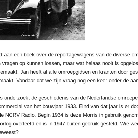
erkt aan een boek over de reportagewagens van de diverse 
n vragen op kunnen lossen, maar wat helaas nooit is opgelo
maakt. Jan heeft al alle omroepgidsen en kranten door ges
aakt. Vandaar dat we zijn vraag nog een keer onder de aa
es onderzoekt de geschiedenis van de Nederlandse omroepe
ommercial van het bouwjaar 1933. Eind van dat jaar is er 
e NCRV Radio. Begin 1934 is deze Morris in gebruik genome
rlog overleefd en is in 1947 buiten gebruik gesteld. Wie w
geweest?