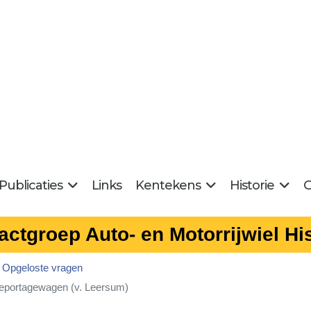
Publicaties
Links
Kentekens
Historie
G
actgroep Auto- en Motorrijwiel His
Opgeloste vragen
eportagewagen (v. Leersum)