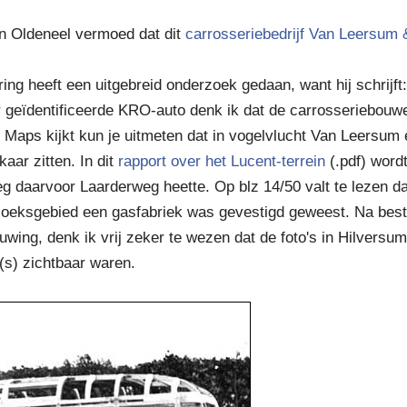
n Oldeneel vermoed dat dit
carrosseriebedrijf Van Leersum
ng heeft een uitgebreid onderzoek gedaan, want hij schrijft
r geïdentificeerde KRO-auto denk ik dat de carrosseriebouw
e Maps kijkt kun je uitmeten dat in vogelvlucht Van Leersu
aar zitten. In dit
rapport over het Lucent-terrein
(.pdf) word
g daarvoor Laarderweg heette. Op blz 14/50 valt te lezen dat
oeksgebied een gasfabriek was gevestigd geweest. Na bestu
ing, denk ik vrij zeker te wezen dat de foto's in Hilversum
s) zichtbaar waren.