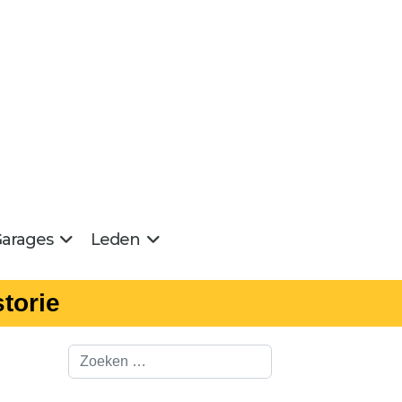
arages
Leden
torie