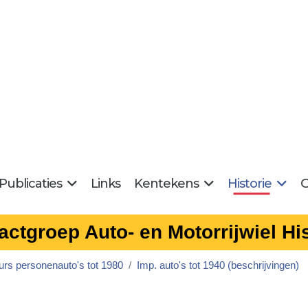
Publicaties
Links
Kentekens
Historie
G
actgroep Auto- en Motorrijwiel His
urs personenauto's tot 1980
Imp. auto's tot 1940 (beschrijvingen)