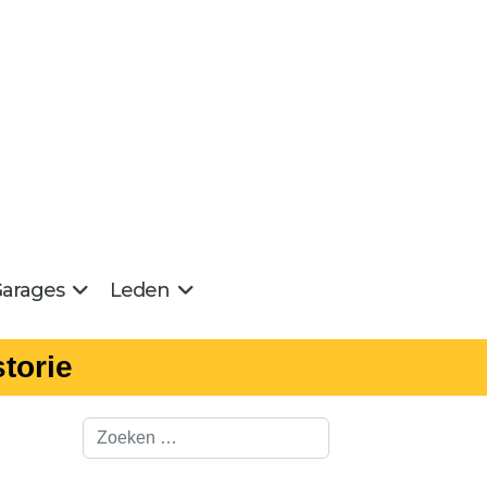
arages
Leden
torie