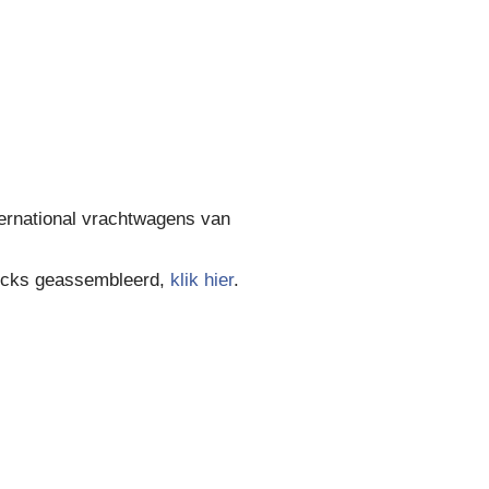
ernational vrachtwagens van
rucks geassembleerd,
klik hier
.