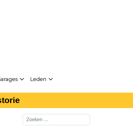
arages
Leden
torie