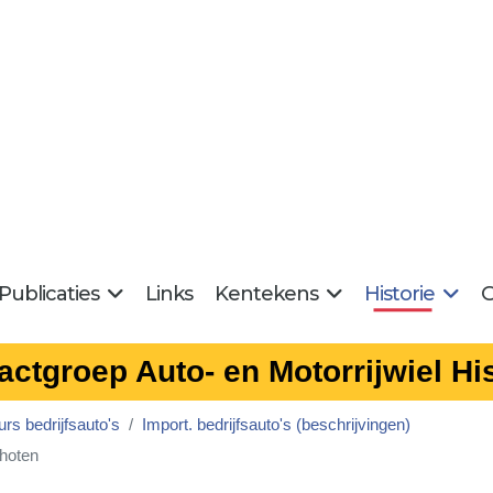
Publicaties
Links
Kentekens
Historie
G
actgroep Auto- en Motorrijwiel His
rs bedrijfsauto's
Import. bedrijfsauto's (beschrijvingen)
choten