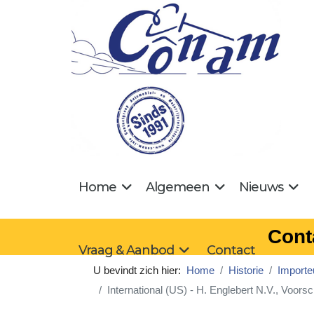
Home
Algemeen
Nieuws
Cont
Vraag & Aanbod
Contact
U bevindt zich hier:
Home
Historie
Importeu
International (US) - H. Englebert N.V., Voors