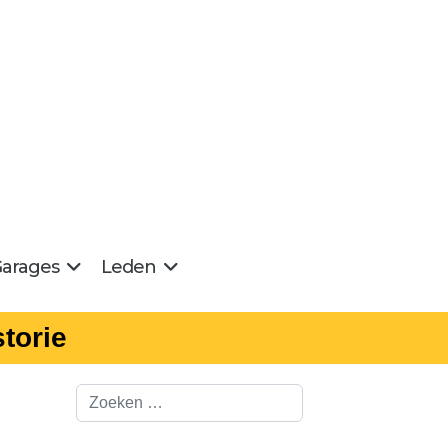
arages
Leden
torie