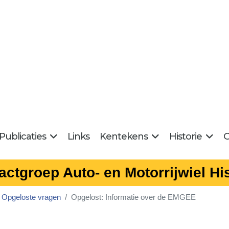
Publicaties
Links
Kentekens
Historie
G
actgroep Auto- en Motorrijwiel His
Opgeloste vragen
Opgelost: Informatie over de EMGEE