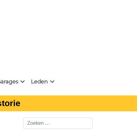
arages
Leden
torie