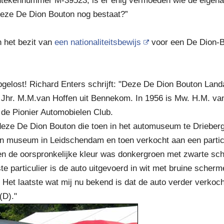
kentekennummer M-39523, is er enig vermoeden wie de eigen
t deze De Dion Bouton nog bestaat?”
n het bezit van
een nationaliteitsbewijs
voor een De Dion-B
gelost! Richard Enters schrijft: "Deze De Dion Bouton Land
 Jhr. M.M.van Hoffen uit Bennekom. In 1956 is Mw. H.M. va
de Pionier Automobielen Club.
 deze De Dion Bouton die toen in het automuseum te Drieberg
 museum in Leidschendam en toen verkocht aan een particul
n de oorspronkelijke kleur was donkergroen met zwarte sc
te particulier is de auto uitgevoerd in wit met bruine sche
. Het laatste wat mij nu bekend is dat de auto verder verkocht
(D)."