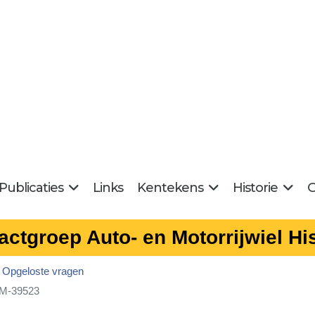
Publicaties
Links
Kentekens
Historie
G
actgroep Auto- en Motorrijwiel His
Opgeloste vragen
 M-39523