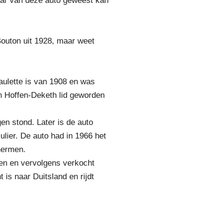
aar van deze auto geweest kan
outon uit 1928, maar weet
aulette is van 1908 en was
n Hoffen-Deketh lid geworden
en stond. Later is de auto
ier. De auto had in 1966 het
hermen.
rmen en vervolgens verkocht
 is naar Duitsland en rijdt