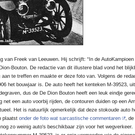
 van Freek van Leeuwen. Hij schrijft: “In de AutoKampioen
ion-Bouton. De redactie van dit illustere blad vond het blij
 aan te treffen en maakte er deze foto van. Volgens de reda
906 het bouwjaar is. De auto heeft het kenteken M-39523, ui
odegraven, dus de De Dion Bouton heeft een leuk eindje gere
 net een auto voorbij rijden, de contouren duiden op een A
ctueel. Het is natuurlijk opmerkelijk dat deze stokoude auto 
 plaatst
onder de foto wat sarcastische commentaren
, de
r nog zo weinig auto's beschikbaar zijn voor het wegverkeer.