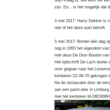
Mijn vraag is: wie kent het 
zijn. En... is het mogelijk da
4 mei 2017: Harry Dekker is i
niet of het deze auto betreft.
5 mei 2017: Binnen één dag op
nog in 1955 het eigendom van
met deze De Dion Bouton van 
Het tijdschrift De Lach testte
over gegaan naar het Louwman
kenteken ZZ-08-70 gekregen e
Na de restauratie door de eers
aan een particulier in Limburg
met het kenteken M-DB1908H