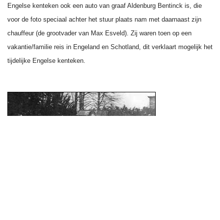
Engelse kenteken ook een auto van graaf Aldenburg Bentinck is, die
voor de foto speciaal achter het stuur plaats nam met daarnaast zijn
chauffeur (de grootvader van Max Esveld). Zij waren toen op een
vakantie/familie reis in Engeland en Schotland, dit verklaart mogelijk het
tijdelijke Engelse kenteken.
Provincienummer L-2434 is een Mercedes 28/95 pk van ca. 1916. Het
nummer stond op naam van Keizer Wilhelm II, die in 1918 tijdelijk bij