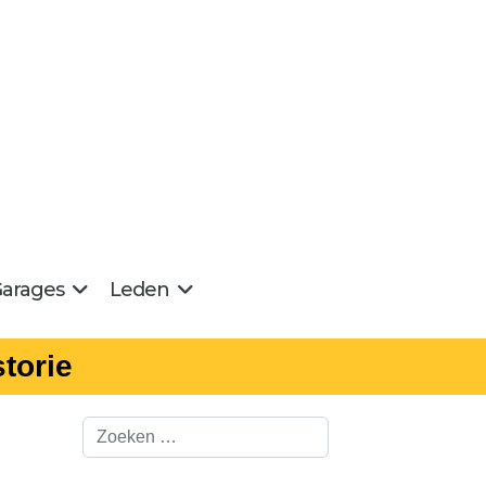
arages
Leden
torie