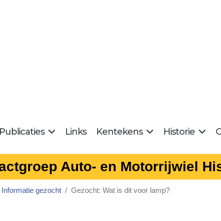
Publicaties
Links
Kentekens
Historie
G
actgroep Auto- en Motorrijwiel His
Informatie gezocht
Gezocht: Wat is dit voor lamp?