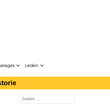
arages
Leden
torie