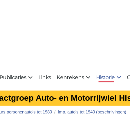
Publicaties
Links
Kentekens
Historie
G
actgroep Auto- en Motorrijwiel His
urs personenauto's tot 1980
Imp. auto's tot 1940 (beschrijvingen)