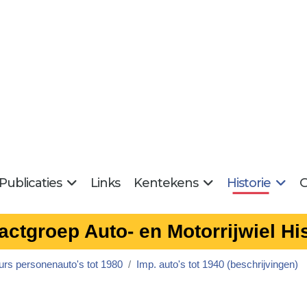
Publicaties
Links
Kentekens
Historie
G
actgroep Auto- en Motorrijwiel His
urs personenauto's tot 1980
Imp. auto's tot 1940 (beschrijvingen)