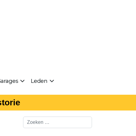
arages
Leden
torie