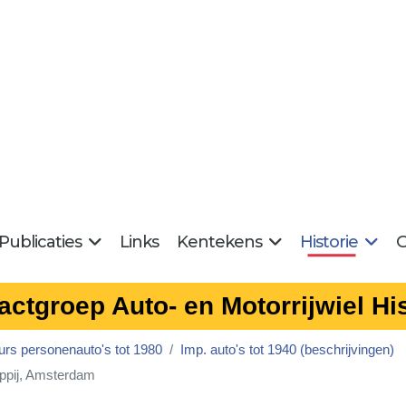
Publicaties
Links
Kentekens
Historie
G
actgroep Auto- en Motorrijwiel His
urs personenauto's tot 1980
Imp. auto's tot 1940 (beschrijvingen)
ppij, Amsterdam