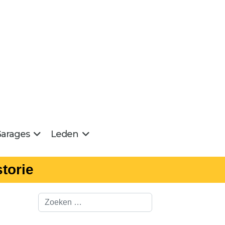
arages
Leden
torie