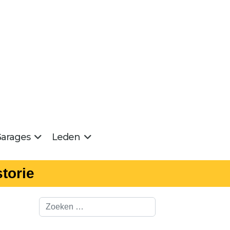
arages
Leden
torie