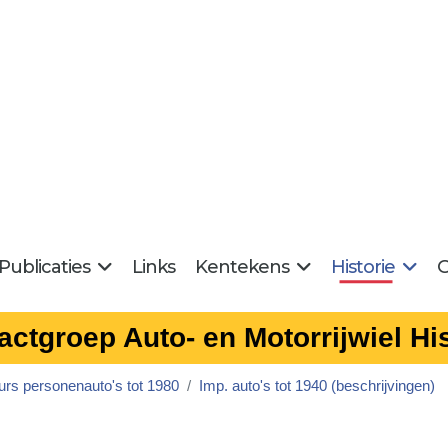
Publicaties
Links
Kentekens
Historie
G
actgroep Auto- en Motorrijwiel His
urs personenauto's tot 1980
Imp. auto's tot 1940 (beschrijvingen)