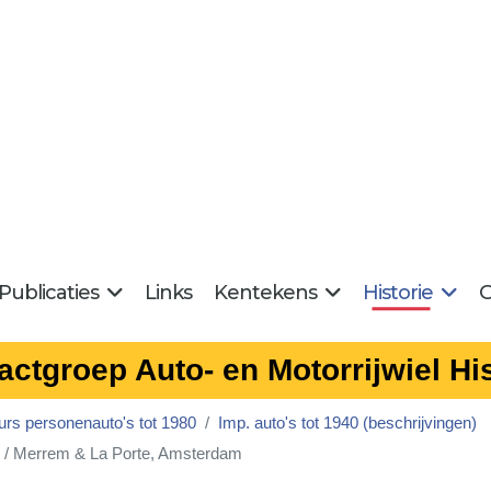
Publicaties
Links
Kentekens
Historie
G
actgroep Auto- en Motorrijwiel His
urs personenauto's tot 1980
Imp. auto's tot 1940 (beschrijvingen)
o. / Merrem & La Porte, Amsterdam