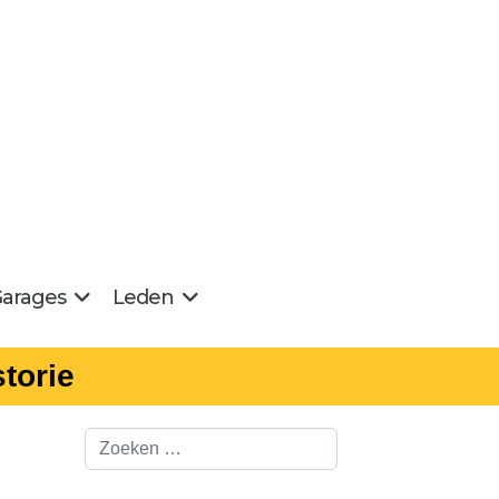
arages
Leden
torie