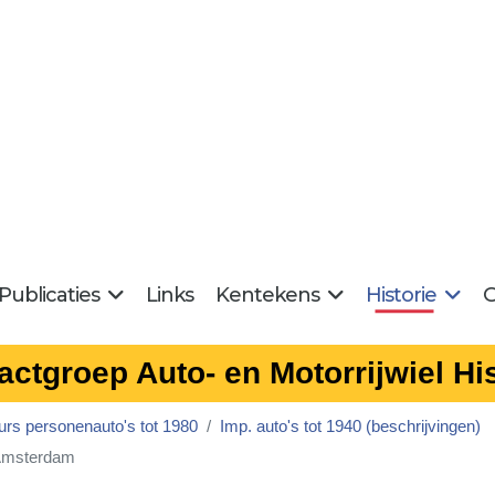
Publicaties
Links
Kentekens
Historie
G
actgroep Auto- en Motorrijwiel His
urs personenauto's tot 1980
Imp. auto's tot 1940 (beschrijvingen)
 Amsterdam