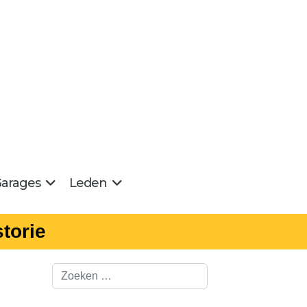
arages
Leden
torie