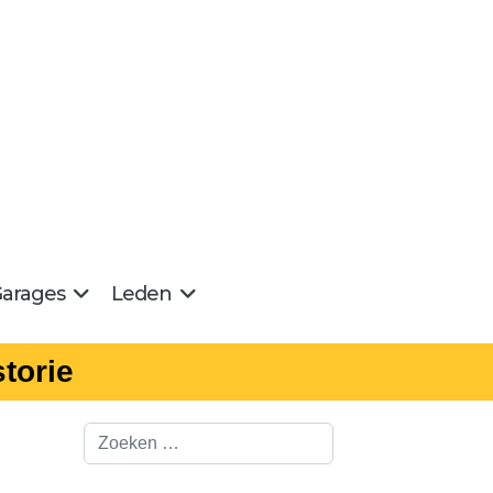
arages
Leden
torie