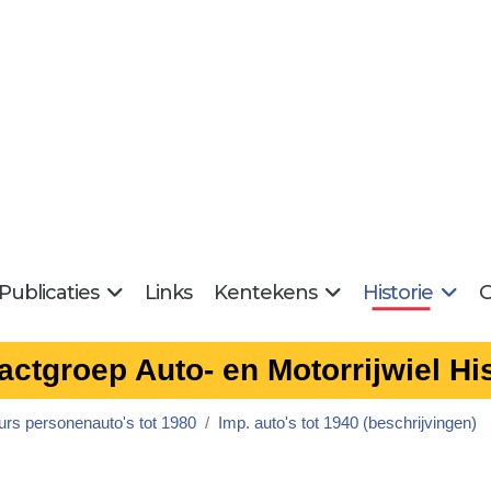
Publicaties
Links
Kentekens
Historie
G
actgroep Auto- en Motorrijwiel His
urs personenauto's tot 1980
Imp. auto's tot 1940 (beschrijvingen)