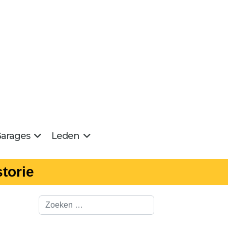
arages
Leden
torie