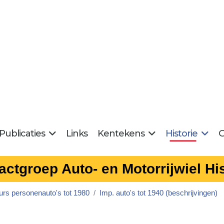
Publicaties
Links
Kentekens
Historie
G
actgroep Auto- en Motorrijwiel His
urs personenauto's tot 1980
Imp. auto's tot 1940 (beschrijvingen)