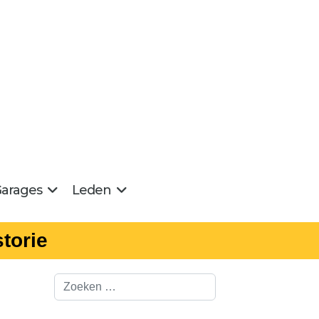
arages
Leden
torie