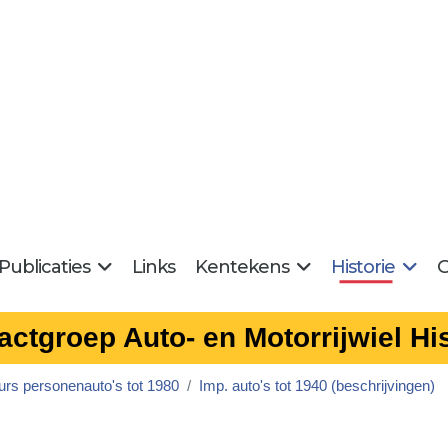
Publicaties
Links
Kentekens
Historie
G
actgroep Auto- en Motorrijwiel His
urs personenauto's tot 1980
Imp. auto's tot 1940 (beschrijvingen)