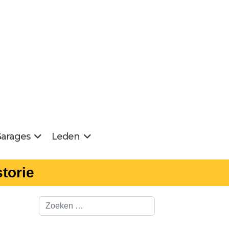
arages
Leden
torie