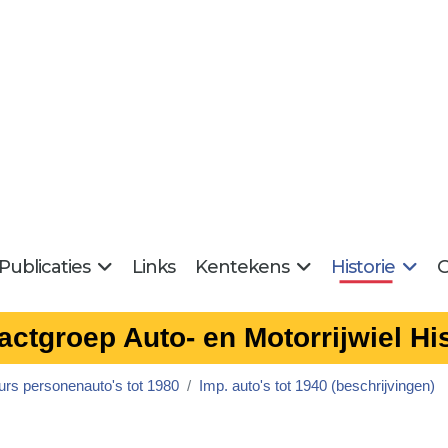
Publicaties
Links
Kentekens
Historie
G
actgroep Auto- en Motorrijwiel His
urs personenauto's tot 1980
Imp. auto's tot 1940 (beschrijvingen)