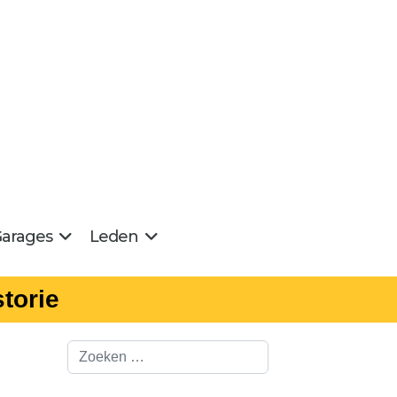
arages
Leden
torie