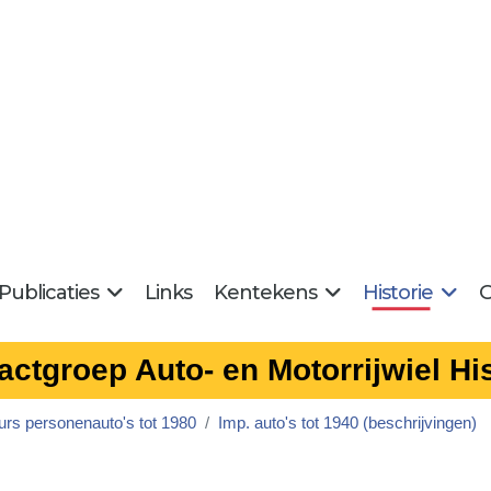
Publicaties
Links
Kentekens
Historie
G
actgroep Auto- en Motorrijwiel His
urs personenauto's tot 1980
Imp. auto's tot 1940 (beschrijvingen)