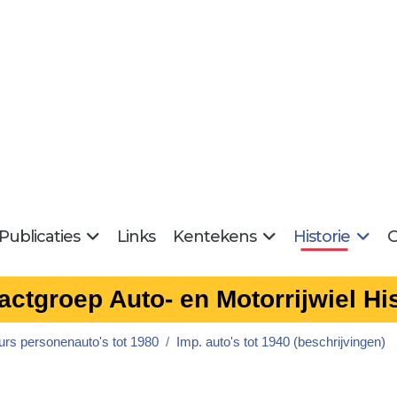
Publicaties
Links
Kentekens
Historie
G
actgroep Auto- en Motorrijwiel His
urs personenauto's tot 1980
Imp. auto's tot 1940 (beschrijvingen)