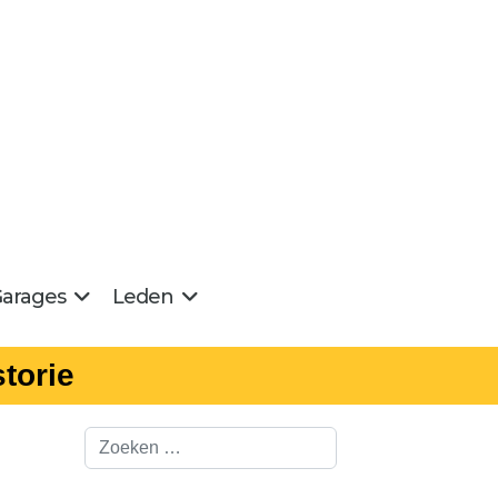
arages
Leden
torie