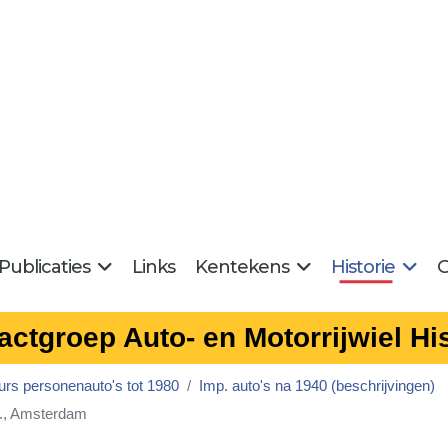
Publicaties
Links
Kentekens
Historie
G
actgroep Auto- en Motorrijwiel His
urs personenauto's tot 1980
Imp. auto's na 1940 (beschrijvingen)
j., Amsterdam