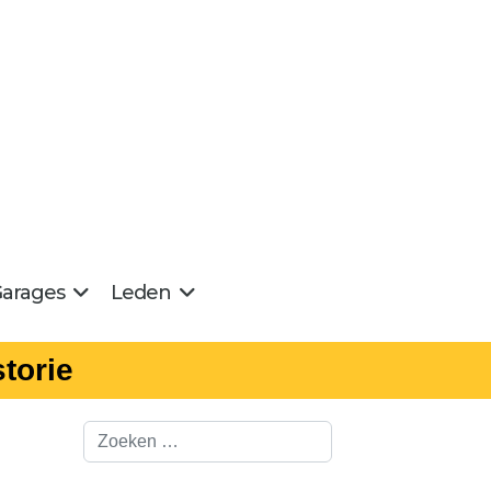
arages
Leden
torie