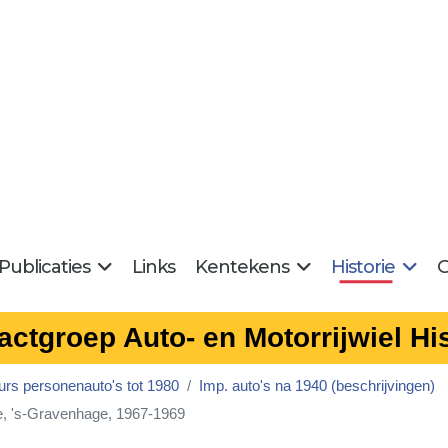
Publicaties
Links
Kentekens
Historie
G
actgroep Auto- en Motorrijwiel His
urs personenauto's tot 1980
Imp. auto's na 1940 (beschrijvingen)
e, 's-Gravenhage, 1967-1969