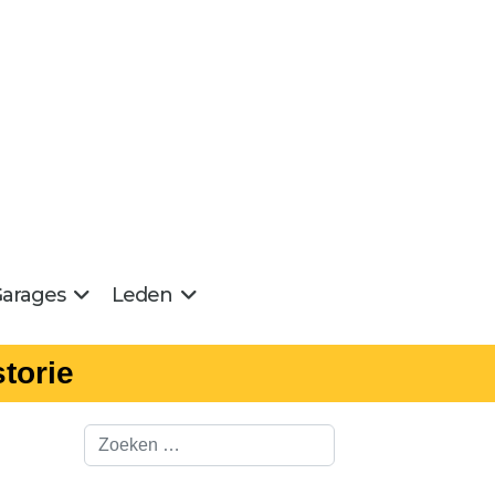
arages
Leden
torie