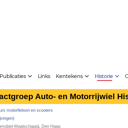
Publicaties
Links
Kentekens
Historie
G
actgroep Auto- en Motorrijwiel His
urs motorfietsen en scooters
jvingen)
tomobiel-Maatschappij, Den Haag