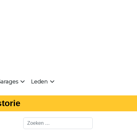
arages
Leden
torie