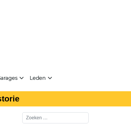
arages
Leden
torie