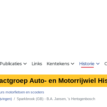
Publicaties
Links
Kentekens
Historie
G
actgroep Auto- en Motorrijwiel His
urs motorfietsen en scooters
jvingen)
Sparkbrook (GB) - B.A. Jansen, 's Hertogenbosch