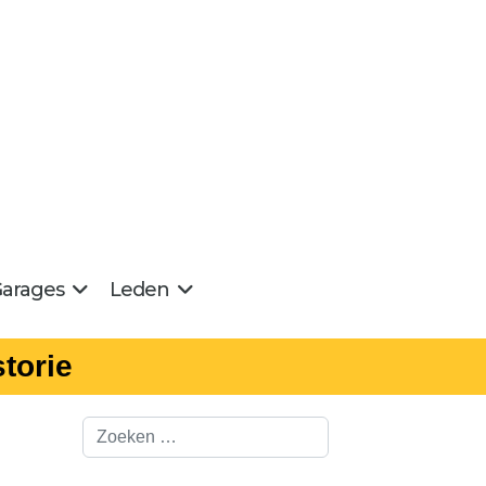
arages
Leden
torie