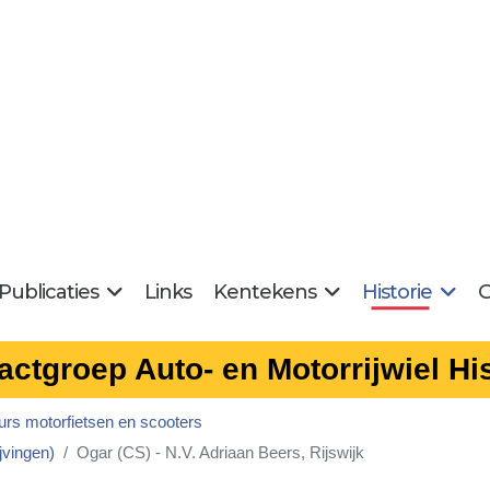
Publicaties
Links
Kentekens
Historie
G
actgroep Auto- en Motorrijwiel His
urs motorfietsen en scooters
jvingen)
Ogar (CS) - N.V. Adriaan Beers, Rijswijk