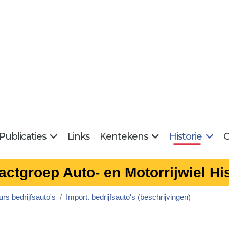
Publicaties
Links
Kentekens
Historie
G
actgroep Auto- en Motorrijwiel His
rs bedrijfsauto's
Import. bedrijfsauto's (beschrijvingen)