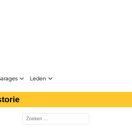
arages
Leden
torie