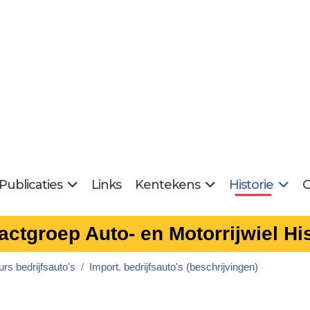
Publicaties
Links
Kentekens
Historie
G
actgroep Auto- en Motorrijwiel His
rs bedrijfsauto's
Import. bedrijfsauto's (beschrijvingen)