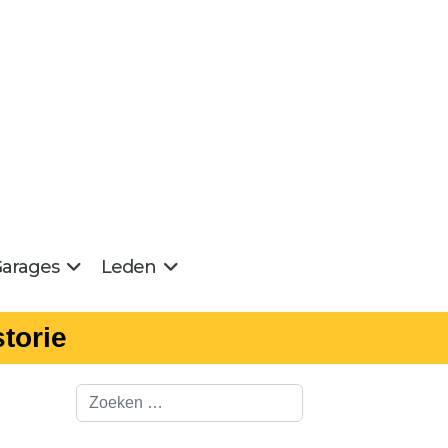
arages
Leden
torie