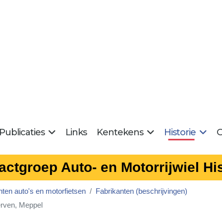
Publicaties
Links
Kentekens
Historie
G
actgroep Auto- en Motorrijwiel His
nten auto's en motorfietsen
Fabrikanten (beschrijvingen)
erven, Meppel