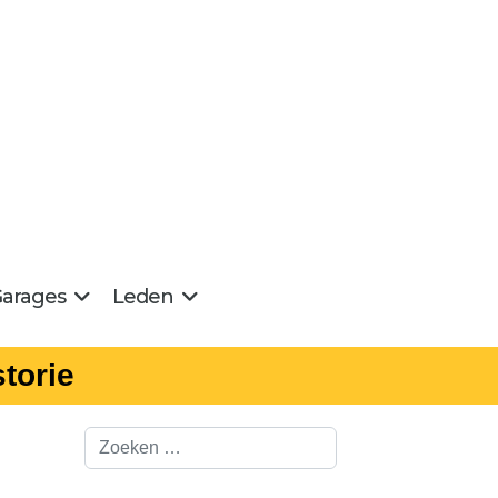
arages
Leden
torie