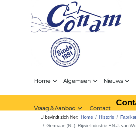
Home
Algemeen
Nieuws
Cont
Vraag & Aanbod
Contact
U bevindt zich hier:
Home
Historie
Fabrika
Germaan (NL): Rijwielindustrie F.N.J. van W