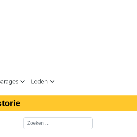
arages
Leden
torie