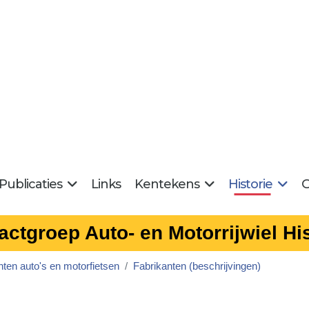
Publicaties
Links
Kentekens
Historie
G
actgroep Auto- en Motorrijwiel His
nten auto's en motorfietsen
Fabrikanten (beschrijvingen)