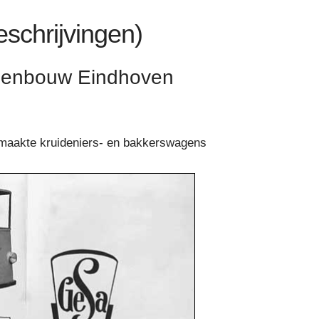
eschrijvingen)
genbouw Eindhoven
aakte kruideniers- en bakkerswagens