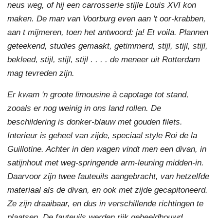
neus weg, of hij een carrosserie stijle Louis XVI kon
maken. De man van Voorburg even aan 't oor-krabben,
aan t mijmeren, toen het antwoord: ja! Et voila. Plannen
geteekend, studies gemaakt, getimmerd, stijl, stijl, stijl,
bekleed, stijl, stijl, stijl . . . . de meneer uit Rotterdam
mag tevreden zijn.
Er kwam 'n groote limousine à capotage tot stand,
zooals er nog weinig in ons land rollen. De
beschildering is donker-blauw met gouden filets.
Interieur is geheel van zijde, speciaal style Roi de la
Guillotine. Achter in den wagen vindt men een divan, in
satijnhout met weg-springende arm-leuning midden-in.
Daarvoor zijn twee fauteuils aangebracht, van hetzelfde
materiaal als de divan, en ook met zijde gecapitoneerd.
Ze zijn draaibaar, en dus in verschillende richtingen te
plaatsen. De fauteuils werden rijk gebeeldhouwd.