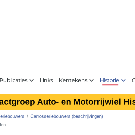
Publicaties
Links
Kentekens
Historie
G
actgroep Auto- en Motorrijwiel His
eriebouwers
Carrosseriebouwers (beschrijvingen)
len