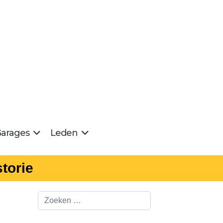
arages
Leden
torie