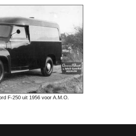
rd F-250 uit 1956 voor A.M.O.