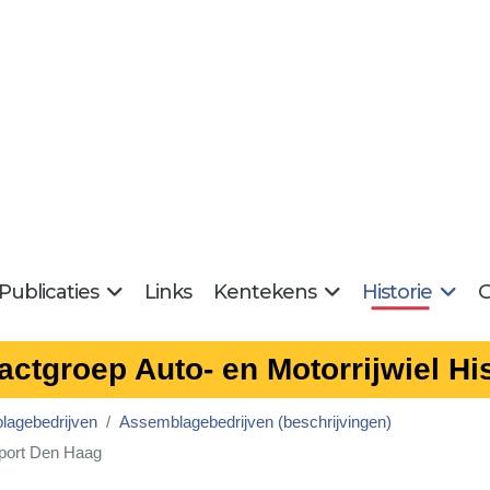
Publicaties
Links
Kentekens
Historie
G
actgroep Auto- en Motorrijwiel His
agebedrijven
Assemblagebedrijven (beschrijvingen)
port Den Haag