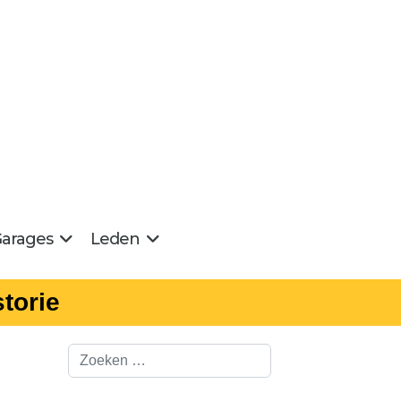
arages
Leden
torie